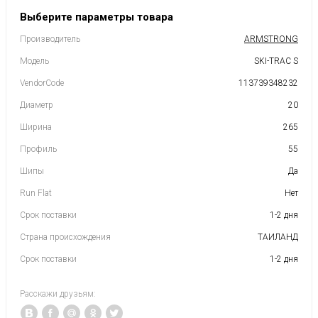
Выберите параметры товара
Производитель
ARMSTRONG
Модель
SKI-TRAC S
VendorCode
113739348232
Диаметр
20
Ширина
265
Профиль
55
Шипы
Да
Run Flat
Нет
Срок поставки
1-2 дня
Страна происхождения
ТАИЛАНД
Срок поставки
1-2 дня
Расскажи друзьям: