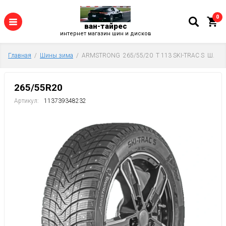
0
ван-тайрес
интернет магазин шин и дисков
Главная
  /  
Шины зима
  /  ARMSTRONG  265/55/20  T 113 SKI-TRAC S  Ш.
265/55R20
Артикул:
113739348232