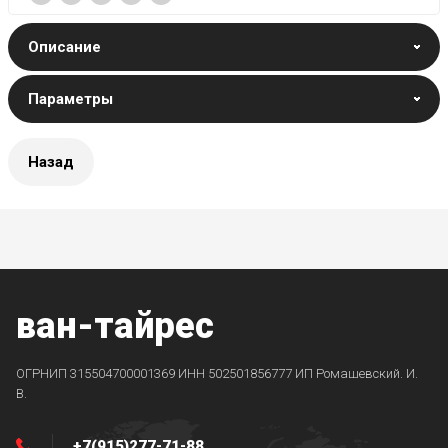
Описание
Параметры
Назад
ван-тайрес
ОГРНИП 315504700001369 ИНН 502501856777 ИП Ромашевский. И.
В.
+7(915)277-71-88