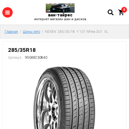
0
ван-тайрес
интернет магазин шин и дисков
Главная
  /  
Шины лето
  /  NEXEN  285/35/18  Y 101 NFera SU1  XL
285/35R18
Артикул:
95069230840