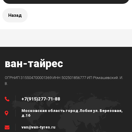
Назад
ван-тайрес
ОГРНИП 315504700001369 ИНН 502501856777 ИП Ромашевский. И.
В.
+7(915)277-71-88
Московская область город Лобня ул. Березовая,
д.16
van@van-tyres.ru