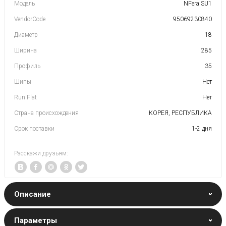
Модель
NFera SU1
VendorCode
95069230840
Диаметр
18
Ширина
285
Профиль
35
Шипы
Нет
Run Flat
Нет
Страна происхождения
КОРЕЯ, РЕСПУБЛИКА
Срок поставки
1-2 дня
Расскажи друзьям:
Описание
Параметры