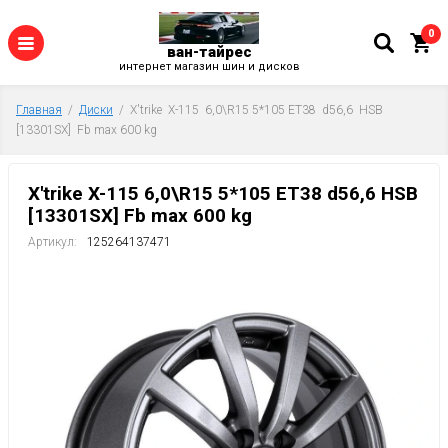
0
ван-тайрес
интернет магазин шин и дисков
Главная
  /  
Диски
  /  X'trike  X-115  6,0\R15 5*105 ET38  d56,6  HSB  
[13301SX]  Fb max 600 kg
X'trike X-115 6,0\R15 5*105 ET38 d56,6 HSB
[13301SX] Fb max 600 kg
Артикул:
125264137471