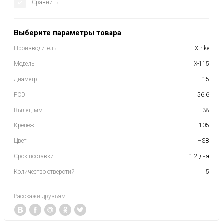
Сравнить
Выберите параметры товара
Производитель
Xtrike
Модель
X-115
Диаметр
15
PCD
56.6
Вылет, мм
38
Крепеж
105
Цвет
HSB
Срок поставки
1-2 дня
Количество отверстий
5
Расскажи друзьям: