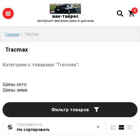
0
ван-тайрес
интернет магазин шин и дисков
Главная
  /  Tracmax
Tracmax
Категории с товарами "Tracmax":
Шины лето
Шины зима
Фильтр товаров
Сортировать по
Не сортировать