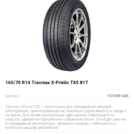
165/70 R14 Tracmax X-Privilo TX5 81T
Артикул:
YSTX5R1405
Tracmax X-Privilo TX5 — летняя шина для повседневной легковой
эксплуатации, ориентированная на спокойную управляемость в городе и
на трассе. Для летней эксплуатации здесь важны стабильность на
скорости, адекватное торможение и собранный отклик. Она будет уместна
в повседневной эксплуатации, где важны комфорт, стабильность и
понятный характер автомобиля.