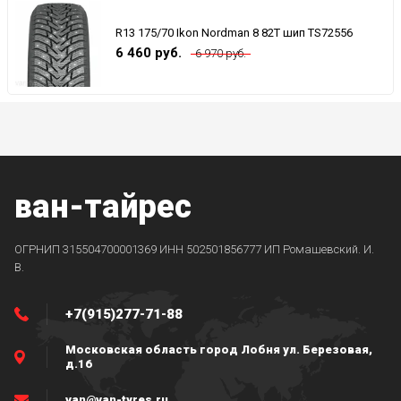
R13 175/70 Ikon Nordman 8 82T шип TS72556
6 460 руб.
6 970 руб.
ван-тайрес
ОГРНИП 315504700001369 ИНН 502501856777 ИП Ромашевский. И.
В.
+7(915)277-71-88
Московская область город Лобня ул. Березовая,
д.16
van@van-tyres.ru