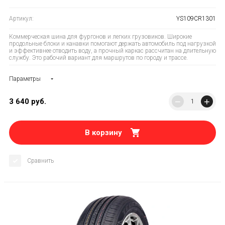
Артикул:
YS109CR1301
Коммерческая шина для фургонов и легких грузовиков. Широкие
продольные блоки и канавки помогают держать автомобиль под нагрузкой
и эффективнее отводить воду, а прочный каркас рассчитан на длительную
службу. Это рабочий вариант для маршрутов по городу и трассе.
Параметры
−
+
3 640
руб.
В корзину
Сравнить