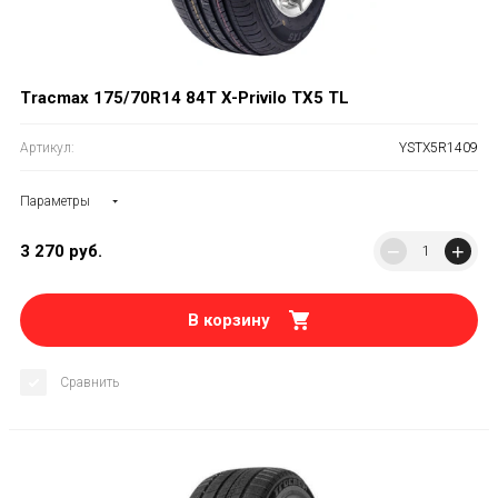
Tracmax 175/70R14 84T X-Privilo TX5 TL
Артикул:
YSTX5R1409
Параметры
−
+
3 270
руб.
В корзину
Сравнить