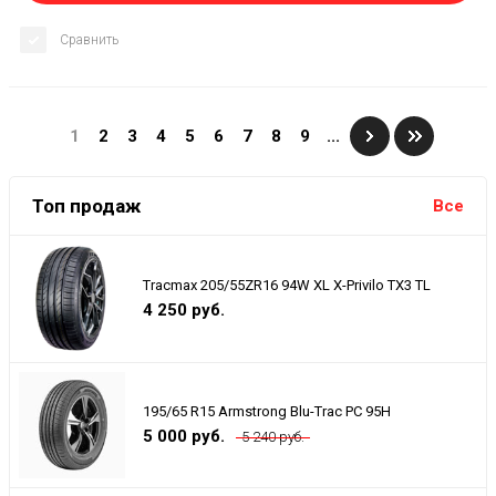
Сравнить
1
2
3
4
5
6
7
8
9
...
Топ продаж
Все
Tracmax 205/55ZR16 94W XL X-Privilo TX3 TL
4 250 руб.
195/65 R15 Armstrong Blu-Trac PC 95H
5 000 руб.
5 240 руб.