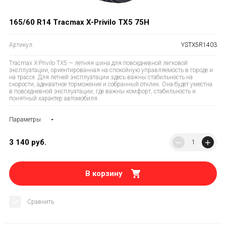
165/60 R14 Tracmax X-Privilo TX5 75H
Артикул:
YSTX5R1403
Tracmax X-Privilo TX5 — летняя шина для повседневной легковой
эксплуатации, ориентированная на спокойную управляемость в городе и
на трассе. Для летней эксплуатации здесь важны стабильность на
скорости, адекватное торможение и собранный отклик. Она будет уместна
в повседневной эксплуатации, где важны комфорт, стабильность и
понятный характер автомобиля.
Параметры
−
+
3 140
руб.
В корзину
Сравнить