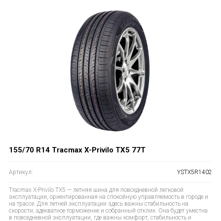
155/70 R14 Tracmax X-Privilo TX5 77T
Артикул:
YSTX5R1402
Tracmax X-Privilo TX5 — летняя шина для повседневной легковой
эксплуатации, ориентированная на спокойную управляемость в городе и
на трассе. Для летней эксплуатации здесь важны стабильность на
скорости, адекватное торможение и собранный отклик. Она будет уместна
в повседневной эксплуатации, где важны комфорт, стабильность и