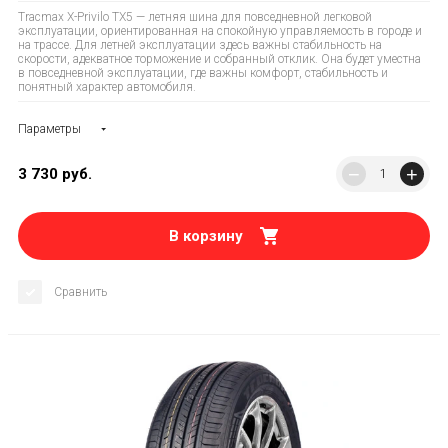
Tracmax X-Privilo TX5 — летняя шина для повседневной легковой
эксплуатации, ориентированная на спокойную управляемость в городе и
на трассе. Для летней эксплуатации здесь важны стабильность на
скорости, адекватное торможение и собранный отклик. Она будет уместна
в повседневной эксплуатации, где важны комфорт, стабильность и
понятный характер автомобиля.
Параметры
−
+
3 730
руб.
В корзину
Сравнить